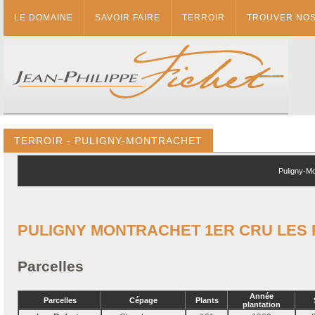
LE DOMAINE
SAVOIR FAIRE
TERROIR
TROUVER NOS
TERROIR - PULIGNY-MONTRACHET
Puligny-Mo
PULIGNY MONTRACHET 1ER CRU LES
Parcelles
Année
Parcelles
Cépage
Plants
plantation