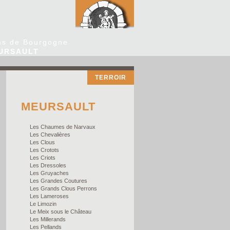
ns de Bourgogne
URSAULT
TERROIR
MEURSAULT
Les Chaumes de Narvaux
Les Chevalières
Les Clous
Les Crotots
Les Criots
Les Dressoles
Les Gruyaches
Les Grandes Coutures
Les Grands Clous Perrons
Les Lameroses
Le Limozin
Le Meix sous le Château
Les Millerands
Les Pellands