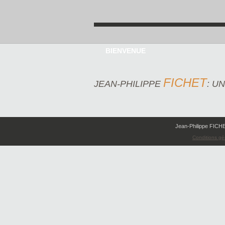
BIENVENUE
FICHET
JEAN-PHILIPPE
: U
Jean-Philippe FICHE
Conditions gén