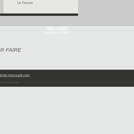
Le Tesson
WELCOME
(english version)
IR FAIRE
ichet-meursault.com
|
Rouge Cerise