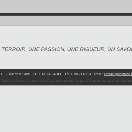
N TERROIR, UNE PASSION, UNE RIGUEUR, UN SAVO
T - 2, rue de la Gare - 21190 MEURSAULT - Tél 03 80 21 69 34 - email :
contact@domaine-f
érales d'utilisation
|L'abus d'alcool est dangereux pour la santé, à consommer avec modération